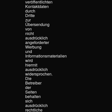
veröffentlichten
Kontaktdaten
durch
Dritte
zur
Übersendung
von
nicht
ausdrücklich
angeforderter
Werbung
und
Informationsmaterialien
wird
hiermit
ausdrücklich
widersprochen.
Die
Betreiber
der
Seiten
behalten
sich
ausdrücklich
rechtliche