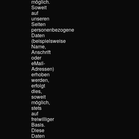
möglich.
Soweit
auf
unseren
Seiten
personenbezogene
Daten
(beispielsweise
Name,
Anschrift
oder
eMail-
Adressen)
erhoben
werden,
erfolgt
dies,
soweit
möglich,
stets
auf
freiwilliger
Basis.
Diese
Daten