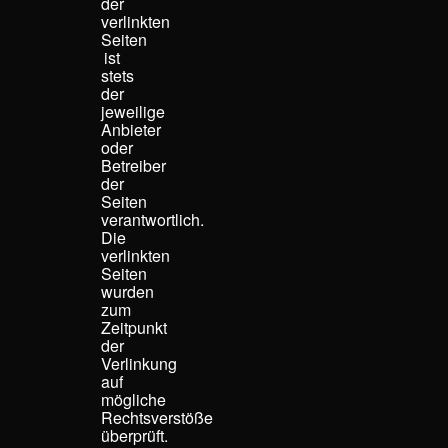
der
verlinkten
Seiten
ist
stets
der
jeweilige
Anbieter
oder
Betreiber
der
Seiten
verantwortlich.
Die
verlinkten
Seiten
wurden
zum
Zeitpunkt
der
Verlinkung
auf
mögliche
Rechtsverstöße
überprüft.