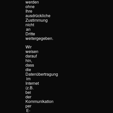
werden
ohne
Ihre
ausdrückliche
Zustimmung
nicht
an
Dritte
weitergegeben.
Wir
weisen
darauf
hin,
dass
die
Datenübertragung
im
Internet
(z.B.
bei
der
Kommunikation
per
E-